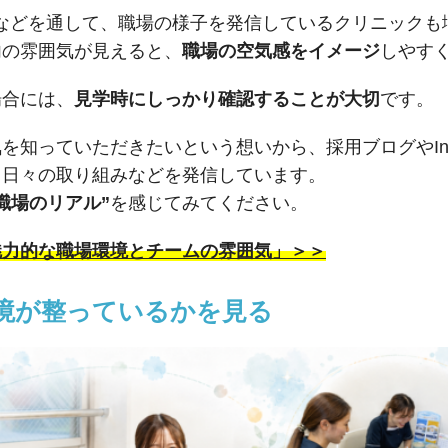
ramなどを通して、職場の様子を発信しているクリニック
内の雰囲気が見えると、
職場の空気感をイメージ
しやす
場合には、
見学時にしっかり確認することが大切
です。
知っていただきたいという想いから、採用ブログやInst
、日々の取り組みなどを発信しています。
職場のリアル”
を感じてみてください。
魅力的な職場環境とチームの雰囲気」＞＞
境が整っているかを見る