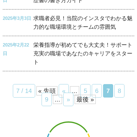
歴書の書き方ガイド
日
求職者必見！当院のインスタでわかる魅
2025年3月3日
力的な職場環境とチームの雰囲気
栄養指導が初めてでも大丈夫！サポート
2025年2月22
充実の職場であなたのキャリアをスター
日
ト
7 / 14
« 先頭
«
...
5
6
7
8
9
...
»
最後 »