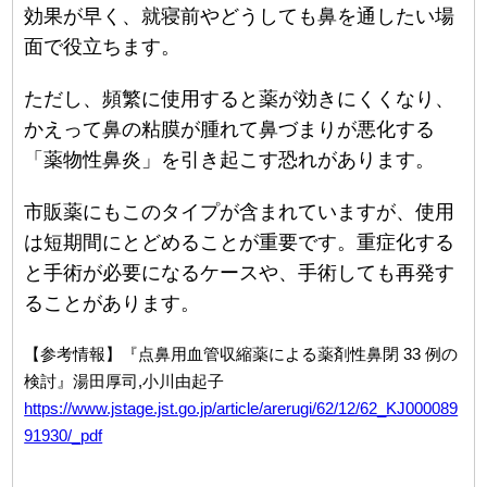
効果が早く、就寝前やどうしても鼻を通したい場
面で役立ちます。
ただし、頻繁に使用すると薬が効きにくくなり、
かえって鼻の粘膜が腫れて鼻づまりが悪化する
「薬物性鼻炎」を引き起こす恐れがあります。
市販薬にもこのタイプが含まれていますが、使用
は短期間にとどめることが重要です。重症化する
と手術が必要になるケースや、手術しても再発す
ることがあります。
【参考情報】『点鼻用血管収縮薬による薬剤性鼻閉 33 例の
検討』湯田厚司,小川由起子
https://www.jstage.jst.go.jp/article/arerugi/62/12/62_KJ000089
91930/_pdf