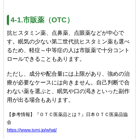
4-1.市販薬（OTC）
抗ヒスタミン薬、点鼻薬、点眼薬などが中心で
す。眠気の少ない第二世代抗ヒスタミン薬も選べ
るため、軽症～中等症の人は市販薬で十分コント
ロールできることもあります。
ただし、成分や配合量には上限があり、強めの治
療が必要なケースには向きません。自己判断で合
わない薬を選ぶと、眠気や口の渇きといった副作
用が出る場合もあります。
【参考情報】『ＯＴＣ医薬品とは？』日本ＯＴＣ医薬品協
会
https://www.jsmi.jp/what/