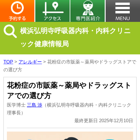
横浜弘明寺呼吸器内科・内科クリニ
ック健康情報局
TOP
>
アレルギー
>
花粉症の市販薬～薬局やドラッグストアで
の選び方
花粉症の市販薬～薬局やドラッグスト
アでの選び方
医学博士
三島 渉
（横浜弘明寺呼吸器内科・内科クリニック
理事長）
最終更新日 2025年12月10日