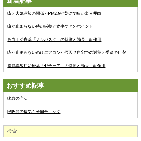
新着記事
咳と大気汚染の関係～PM2.5や黄砂で咳が出る理由
咳が止まらない時の栄養と食事ケアのポイント
高血圧治療薬「ノルバスク」の特徴と効果、副作用
咳が止まらないのはエアコンが原因？自宅での対策と受診の目安
脂質異常症治療薬「ゼチーア」の特徴と効果、副作用
おすすめ記事
喘息の症状
呼吸器の病気１分間チェック