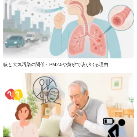
咳と大気汚染の関係～PM2.5や黄砂で咳が出る理由