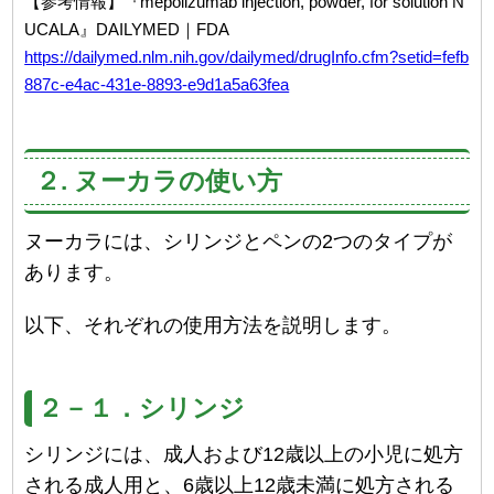
【参考情報】『mepolizumab injection, powder, for solution N
UCALA』DAILYMED｜FDA
https://dailymed.nlm.nih.gov/dailymed/drugInfo.cfm?setid=fefb
887c-e4ac-431e-8893-e9d1a5a63fea
２. ヌーカラの使い方
ヌーカラには、シリンジとペンの2つのタイプが
あります。
以下、それぞれの使用方法を説明します。
２－１．シリンジ
シリンジには、成人および12歳以上の小児に処方
される成人用と、6歳以上12歳未満に処方される