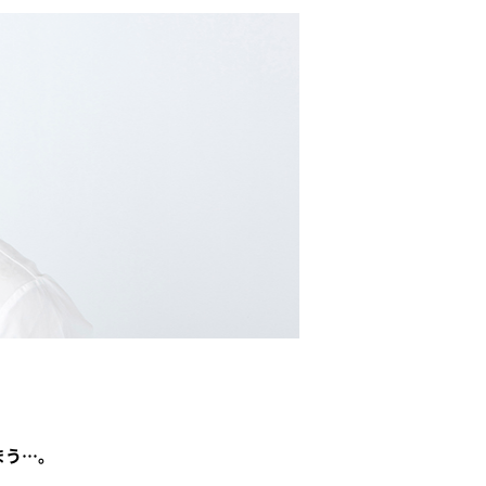
まう…。
。