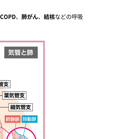
COPD
、
肺がん
、
結核
などの呼吸