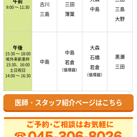
午前
古川
三田
9:00 ～ 11:30
中島
三島
三島
薄葉
大野
午後
大森
中島
15:30 ～ 18:00
黒瀬
石橋
咳外来新患枠
中島
若倉
15:30、16:00
三田
若倉
（循環器）
土日祝日
（循環器）
14:00 ～ 16:30
医師・スタッフ紹介ページはこちら