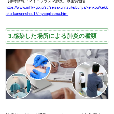
【参考情報『マイコプラズマ肺炎』厚生労働省
https://www.mhlw.go.jp/stf/seisakunitsuite/bunya/kenkou/kekk
aku-kansenshou19/mycoplasma.html
3.感染した場所による肺炎の種類