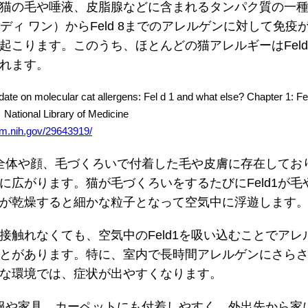
猫の毛や唾液、皮脂腺などに含まれるタンパク質の一
ェル ディ ワン）からFeld 8までのアレルゲンに対して免疫
起こります。このうち、ほとんどの猫アレルギーはFeld
れます。
molecular cat allergens: Fel d 1 and what else? Chapter 1: Fel 
』National Library of Medicine
lm.nih.gov/29643919/
の体全体や顔、毛づくろいで付着した毛や皮膚に存在してお
に広がります。猫が毛づくろいをするたびにFeld1が毛
が乾燥すると細かな粒子となって空気中に浮遊します
接触れなくても、空気中のFeld1を吸い込むことでアレ
とがあります。特に、室内で長時間アレルゲンにさら
な環境では、症状が出やすくなります。
は衣服や家具、カーペットにも付着しやすく、外出先から家