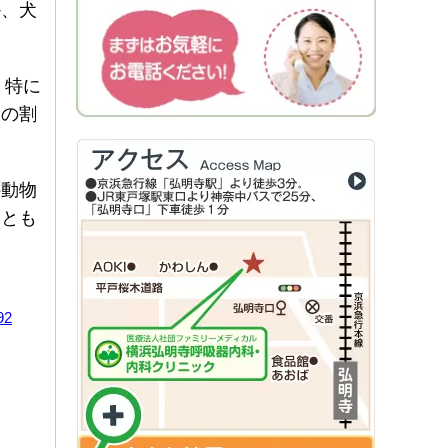
か、犬
、特に
人の割
科動物
ことも
92