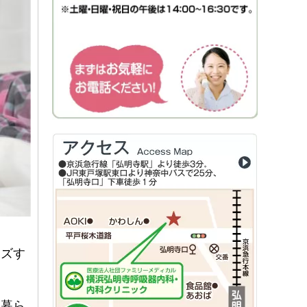
ムズす
に暮ら