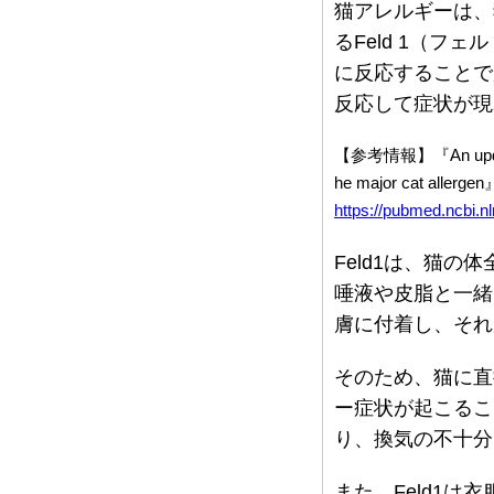
猫アレルギーは、
るFeld 1（フ
に反応することで
反応して症状が現
【参考情報】『An update on 
he major cat allergen
https://pubmed.ncbi.n
Feld1は、猫
唾液や皮脂と一緒
膚に付着し、それ
そのため、猫に直
ー症状が起こるこ
り、換気の不十分
また、Feld1