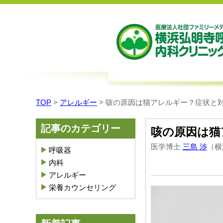
TOP
>
アレルギー
>
咳の原因は猫アレルギー？症状と
記事のカテゴリー
咳の原因は猫
医学博士
三島 渉
（横
呼吸器
内科
アレルギー
栄養カウンセリング