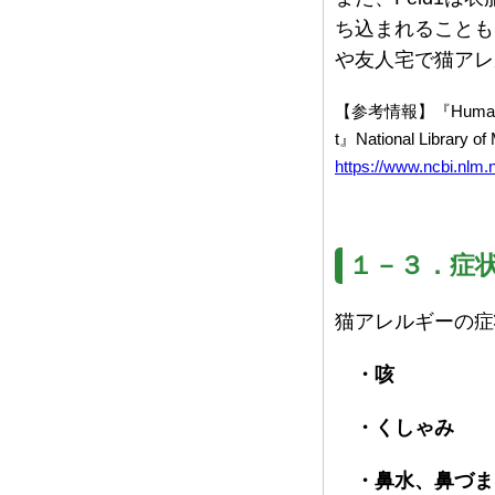
ち込まれることも
や友人宅で猫アレ
【参考情報】『Human allerg
t』National Library of
https://www.ncbi.nlm
１－３．症
猫アレルギーの症
・咳
・くしゃみ
・鼻水、鼻づま