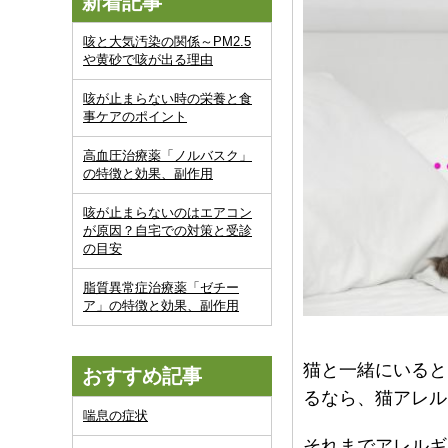
新着記事
咳と大気汚染の関係～PM2.5
や黄砂で咳が出る理由
咳が止まらない時の栄養と食
事ケアのポイント
高血圧治療薬「ノルバスク」
の特徴と効果、副作用
咳が止まらないのはエアコン
が原因？自宅での対策と受診
の目安
脂質異常症治療薬「ゼチー
ア」の特徴と効果、副作用
猫と一緒にいると
おすすめ記事
るなら、猫アレル
喘息の症状
それまでアレルギ