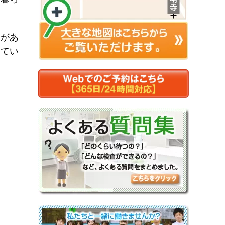
状があ
してい