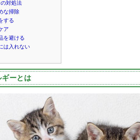
ーの対処法
めな掃除
をする
ケア
品を避ける
には入れない
ルギーとは