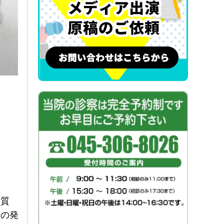
く質
膚の発