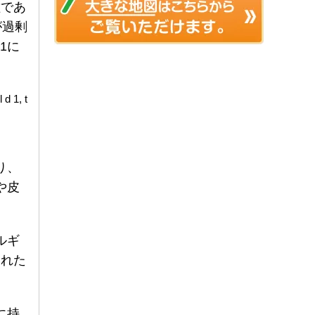
種であ
が過剰
1に
d 1, t
り、
や皮
。
ルギ
された
に持