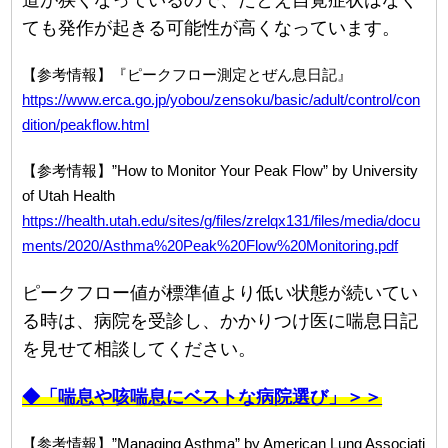
ても発作が起きる可能性が高くなっています。
【参考情報】『ピークフロー測定とぜん息日記』
https://www.erca.go.jp/yobou/zensoku/basic/adult/control/con
dition/peakflow.html
【参考情報】”How to Monitor Your Peak Flow” by University
of Utah Health
https://health.utah.edu/sites/g/files/zrelqx131/files/media/docu
ments/2020/Asthma%20Peak%20Flow%20Monitoring.pdf
ピークフロー値が標準値より低い状態が続いてい
る時は、病院を受診し、かかりつけ医に喘息日記
を見せて相談してください。
◆「喘息や咳喘息にベストな病院選び」＞＞
【参考情報】”Managing Asthma” by American Lung Associati