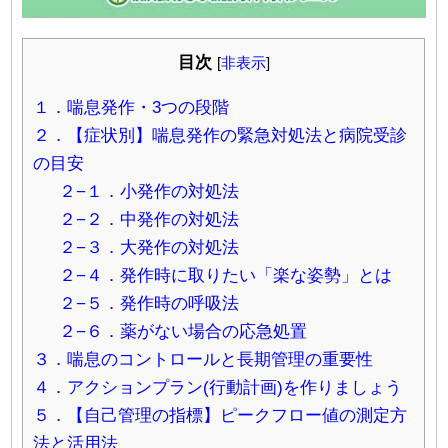
目次
[
非表示
]
１．喘息発作・3つの段階
２．【症状別】喘息発作の緊急対処法と病院受診
の目安
２−１．小発作の対処法
２−２．中発作の対処法
２−３．大発作の対処法
２−４．発作時に取りたい「楽な姿勢」とは
２−５．発作時の呼吸法
２−６．薬がない場合の応急処置
３．喘息のコントロールと長期管理の重要性
４．アクションプラン(行動計画)を作りましょう
５．【自己管理の指標】ピークフロー値の測定方
法と活用法