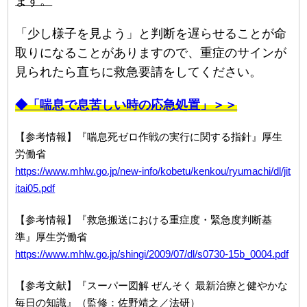
ます。
「少し様子を見よう」と判断を遅らせることが命
取りになることがありますので、重症のサインが
見られたら直ちに救急要請をしてください。
◆「喘息で息苦しい時の応急処置」＞＞
【参考情報】『喘息死ゼロ作戦の実行に関する指針』厚生
労働省
https://www.mhlw.go.jp/new-info/kobetu/kenkou/ryumachi/dl/jit
itai05.pdf
【参考情報】『救急搬送における重症度・緊急度判断基
準』厚生労働省
https://www.mhlw.go.jp/shingi/2009/07/dl/s0730-15b_0004.pdf
【参考文献】『スーパー図解 ぜんそく 最新治療と健やかな
毎日の知識』（監修：佐野靖之／法研）