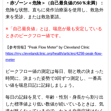
・赤ゾーン＜危険＞（自己最良値の50％未満）：
危険な状態。直ちに発作治療薬を使用し、救急外
来を受診、または救急要請。
※「自己最良値」とは、喘息が最も安定している
ときのピークフロー値です。
【参考情報】”Peak Flow Meter” by Cleveland Clinic
https://my.clevelandclinic.org/health/articles/4298-peak-flow-
meter
ピークフロー値の測定は毎日、朝と晩の決まった
時間に、決まった姿勢で3回ずつ測定し、一番高
い値を喘息日記に記録しましょう。
毎日の記録を見て、年齢・性別・身長から割り出
した標準値より低い数値が続いているときは、気
道が狭くなっているので、たとえ自覚症状はなく