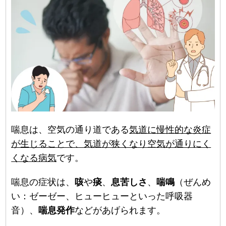
喘息は、空気の通り道である
気道に慢性的な炎症
が生じることで、気道が狭くなり空気が通りにく
くなる病気
です。
喘息の症状は、
咳
や
痰
、
息苦しさ
、
喘鳴
（ぜんめ
い：ゼーゼー、ヒューヒューといった呼吸器
音）、
喘息発作
などがあげられます。