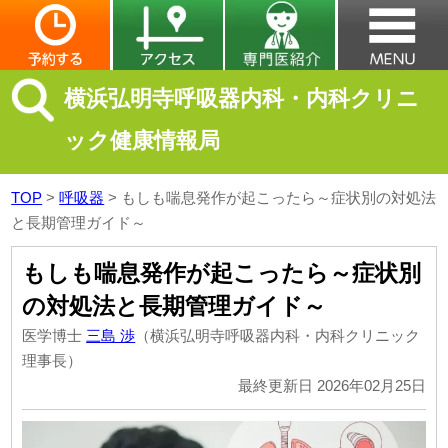
横浜弘明寺呼吸器内科・内科クリニ
ック健康情報局
TOP
>
呼吸器
>
もしも喘息発作が起こったら～症状別の対処法
と長期管理ガイド～
もしも喘息発作が起こったら～症状別
の対処法と長期管理ガイド～
医学博士
三島 渉
（横浜弘明寺呼吸器内科・内科クリニック
理事長）
最終更新日 2026年02月25日