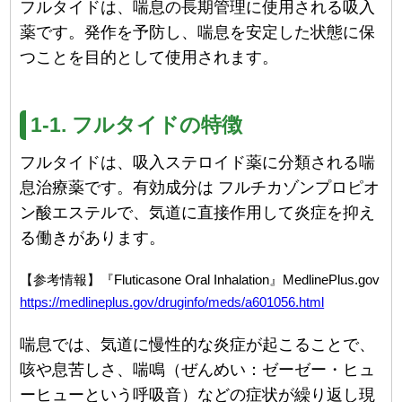
フルタイドは、喘息の長期管理に使用される吸入
薬です。発作を予防し、喘息を安定した状態に保
つことを目的として使用されます。
1-1. フルタイドの特徴
フルタイドは、吸入ステロイド薬に分類される喘
息治療薬です。有効成分は フルチカゾンプロピオ
ン酸エステルで、気道に直接作用して炎症を抑え
る働きがあります。
【参考情報】『Fluticasone Oral Inhalation』MedlinePlus.gov
https://medlineplus.gov/druginfo/meds/a601056.html
喘息では、気道に慢性的な炎症が起こることで、
咳や息苦しさ、喘鳴（ぜんめい：ゼーゼー・ヒュ
ーヒューという呼吸音）などの症状が繰り返し現