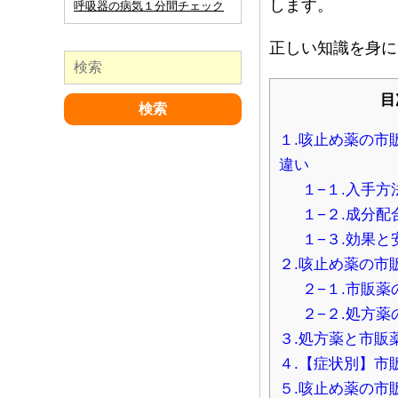
します。
呼吸器の病気１分間チェック
正しい知識を身に
目
１.咳止め薬の市
違い
１−１.入手
１−２.成分配
１−３.効果
２.咳止め薬の市
２−１.市販薬
２−２.処方薬
３.処方薬と市販
４.【症状別】市
５.咳止め薬の市