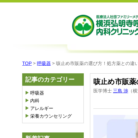
TOP
>
呼吸器
>
咳止め市販薬の選び方！処方薬との違
記事のカテゴリー
咳止め市販薬
医学博士
三島 渉
（横
呼吸器
内科
アレルギー
栄養カウンセリング