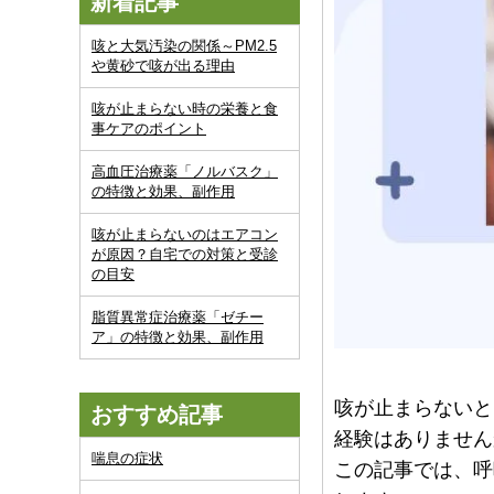
新着記事
咳と大気汚染の関係～PM2.5
や黄砂で咳が出る理由
咳が止まらない時の栄養と食
事ケアのポイント
高血圧治療薬「ノルバスク」
の特徴と効果、副作用
咳が止まらないのはエアコン
が原因？自宅での対策と受診
の目安
脂質異常症治療薬「ゼチー
ア」の特徴と効果、副作用
咳が止まらないと
おすすめ記事
経験はありません
喘息の症状
この記事では、呼