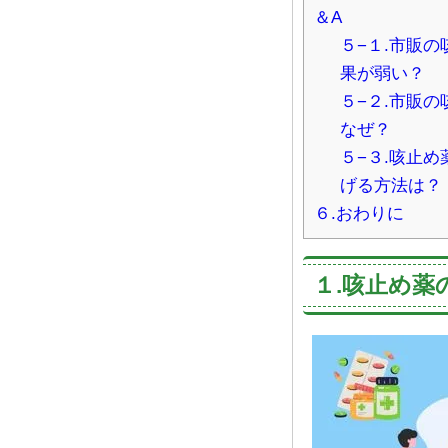
＆A
５−１.市販
果が弱い？
５−２.市販
なぜ？
５−３.咳止
げる方法は？
６.おわりに
１.咳止め薬