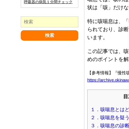
呼吸器の病気１分間チェック
状は「咳」だけな
特に咳喘息は、「
られており、診断
います。
この記事では、咳
めのポイントを解
【参考情報】『慢性
https://archive.okina
目
１．咳喘息とは
２．咳喘息を疑
３．咳喘息の診