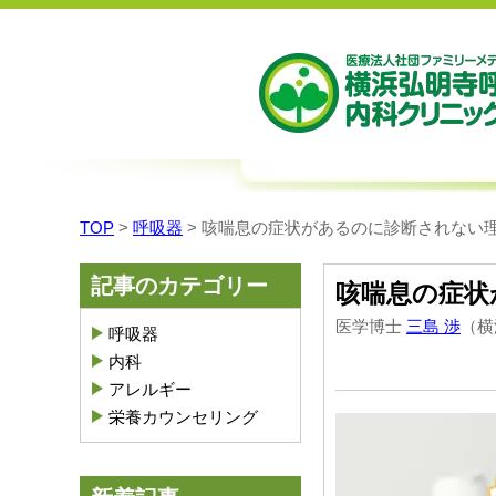
TOP
>
呼吸器
>
咳喘息の症状があるのに診断されない
記事のカテゴリー
咳喘息の症状
医学博士
三島 渉
（横
呼吸器
内科
アレルギー
栄養カウンセリング