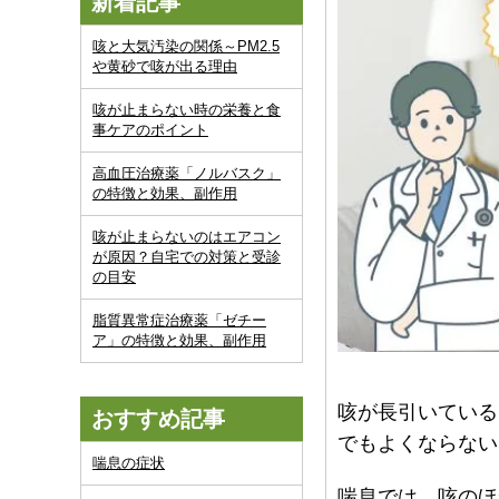
新着記事
咳と大気汚染の関係～PM2.5
や黄砂で咳が出る理由
咳が止まらない時の栄養と食
事ケアのポイント
高血圧治療薬「ノルバスク」
の特徴と効果、副作用
咳が止まらないのはエアコン
が原因？自宅での対策と受診
の目安
脂質異常症治療薬「ゼチー
ア」の特徴と効果、副作用
咳が長引いている
おすすめ記事
でもよくならない
喘息の症状
喘息では、咳のほ