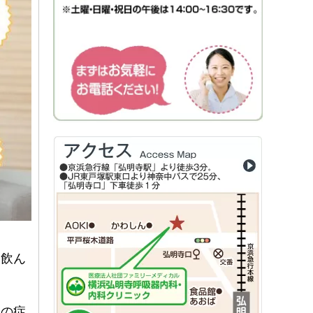
を飲ん
息の症