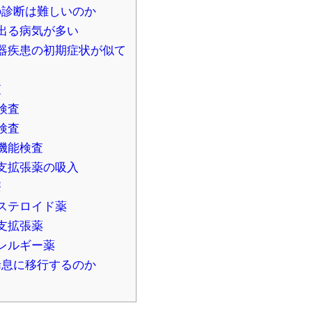
の診断は難しいのか
出る病気が多い
器疾患の初期症状が似て
査
検査
検査
機能検査
支拡張薬の吸入
療
ステロイド薬
支拡張薬
レルギー薬
喘息に移行するのか