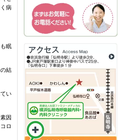
続く病
夜も眠
査の結
れてい
の素因
やコロ