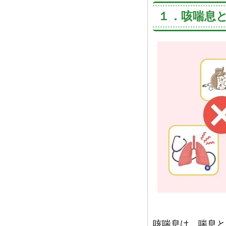
１．咳喘息
咳喘息は、喘息と