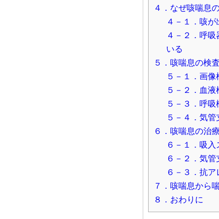
４．なぜ咳喘息
４－１．咳が
４－２．呼吸
いる
５．咳喘息の検
５－１．画像
５－２．血液
５－３．呼吸
５－４．気管
６．咳喘息の治
６－１．吸入
６－２．気管
６－３．抗ア
７．咳喘息から
８．おわりに