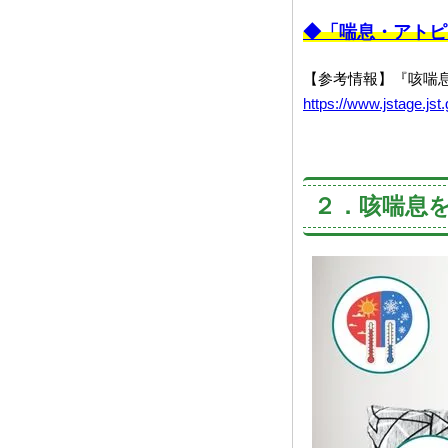
◆「喘息・アトピ
【参考情報】『咳喘
https://www.jstage.jst
２．咳喘息