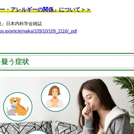
ー・アレルギーの関係」について＞＞
息』日本内科学会雑誌
.go.jp/article/naika/109/10/109_2116/_pdf
を疑う症状