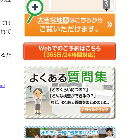
置づけ
されて
けるた
tml