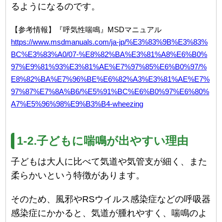
るようになるのです。
【参考情報】『呼気性喘鳴』MSDマニュアル
https://www.msdmanuals.com/ja-jp/%E3%83%9B%E3%83%
BC%E3%83%A0/07-%E8%82%BA%E3%81%A8%E6%B0%
97%E9%81%93%E3%81%AE%E7%97%85%E6%B0%97/%
E8%82%BA%E7%96%BE%E6%82%A3%E3%81%AE%E7%
97%87%E7%8A%B6/%E5%91%BC%E6%B0%97%E6%80%
A7%E5%96%98%E9%B3%B4-wheezing
1-2.子どもに喘鳴が出やすい理由
子どもは大人に比べて気道や気管支が細く、また
柔らかいという特徴があります。
そのため、風邪やRSウイルス感染症などの呼吸器
感染症にかかると、気道が腫れやすく、喘鳴のよ