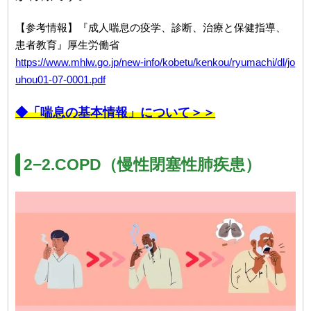
【参考情報】『成人喘息の疫学、診断、治療と保健指導、
患者教育』厚生労働省
https://www.mhlw.go.jp/new-info/kobetu/kenkou/ryumachi/dl/jo
uhou01-07-0001.pdf
◆「喘息の基本情報」について＞＞
2−2.COPD（慢性閉塞性肺疾患）