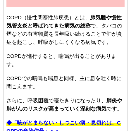
COPD（慢性閉塞性肺疾患）とは、
肺気腫や慢性
気管支炎と呼ばれてきた病気の総称
で、タバコの
煙などの有害物質を長年吸い続けることで肺が炎
症を起こし、呼吸がしにくくなる病気です。
COPDが進行すると、喘鳴が出ることがありま
す。
COPDでの喘鳴も喘息と同様、主に息を吐く時に
聞こえます。
さらに、呼吸困難で寝たきりになったり、
肺炎や
肺がんのリスクが高まっていく深刻な病気
です。
◆「咳がとまらない・しつこい痰・息切れは、C
OPDの危険信号」＞＞