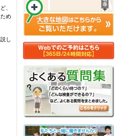
など、
るため
解説し