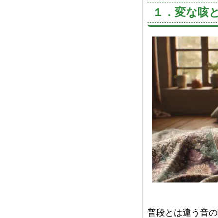
１．変な咳
普段とは違う音の