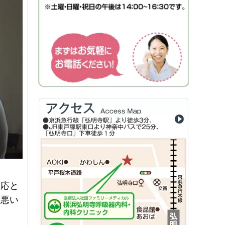
反応と
も悪い