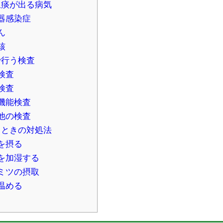
血痰が出る病気
器感染症
ん
核
で行う検査
検査
検査
機能検査
他の検査
るときの対処法
を摂る
を加湿する
ミツの摂取
温める