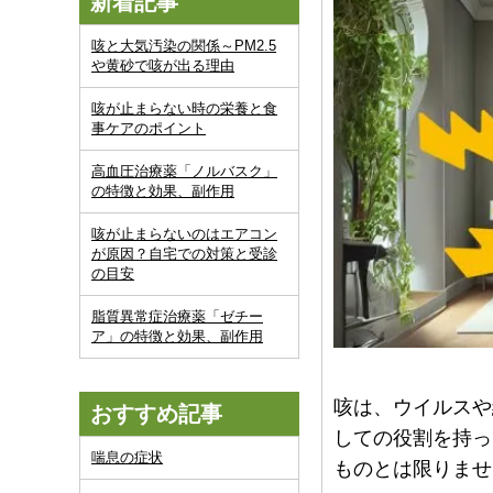
新着記事
咳と大気汚染の関係～PM2.5
や黄砂で咳が出る理由
咳が止まらない時の栄養と食
事ケアのポイント
高血圧治療薬「ノルバスク」
の特徴と効果、副作用
咳が止まらないのはエアコン
が原因？自宅での対策と受診
の目安
脂質異常症治療薬「ゼチー
ア」の特徴と効果、副作用
咳は、ウイルスや
おすすめ記事
しての役割を持っ
喘息の症状
ものとは限りませ