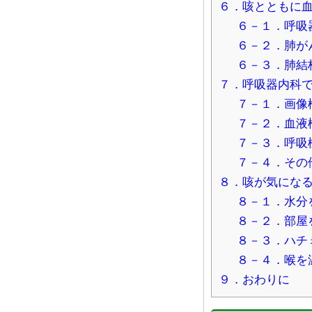
６．咳とともに
６－１．呼吸
６－２．肺が
６－３．肺結
７．呼吸器内科
７－１．画像
７－２．血液
７－３．呼吸
７－４．その
８．咳が気にな
８－１．水分
８－２．部屋
８－３．ハチ
８－４．喉を
９．おわりに