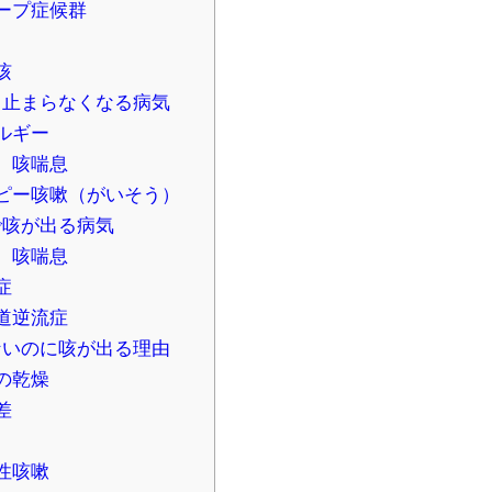
ープ症候群
咳
て止まらなくなる病気
ルギー
、咳喘息
ピー咳嗽（がいそう）
で咳が出る病気
、咳喘息
症
道逆流症
ないのに咳が出る理由
の乾燥
差
性咳嗽