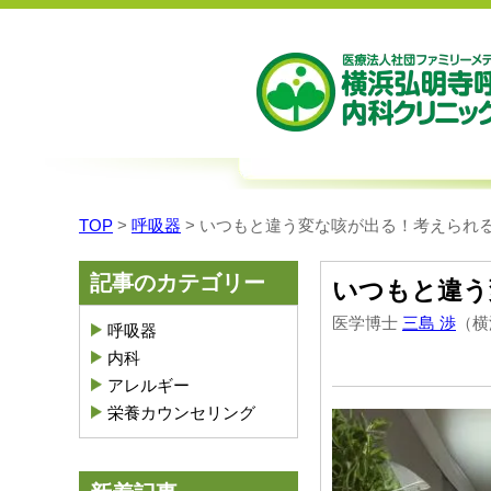
TOP
>
呼吸器
>
いつもと違う変な咳が出る！考えられ
記事のカテゴリー
いつもと違う
医学博士
三島 渉
（横
呼吸器
内科
アレルギー
栄養カウンセリング