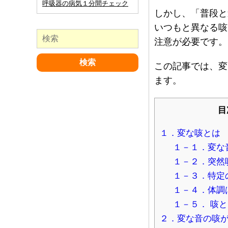
呼吸器の病気１分間チェック
しかし、「普段と
いつもと異なる咳
注意が必要です。
この記事では、変
ます。
目
１．変な咳とは
１－１．変な
１－２．突然
１－３．特定
１－４．体調
１－５． 咳
２．変な音の咳